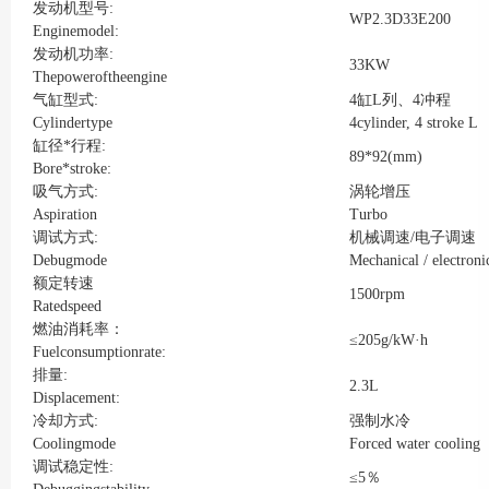
发动机型号:
WP2.3D33E200
Enginemodel:
发动机功率:
33KW
Thepoweroftheengine
气缸型式:
4缸L列、4冲程
Cylindertype
4cylinder, 4 stroke L
缸径*行程:
89*92(mm)
Bore*stroke:
吸气方式:
涡轮增压
Aspiration
Turbo
调试方式:
机械调速/电子调速
Debugmode
Mechanical / electroni
额定转速
1500rpm
Ratedspeed
燃油消耗率：
≤205g/kW·h
Fuelconsumptionrate:
排量:
2.3L
Displacement:
冷却方式:
强制水冷
Coolingmode
Forced water cooling
调试稳定性:
≤5％