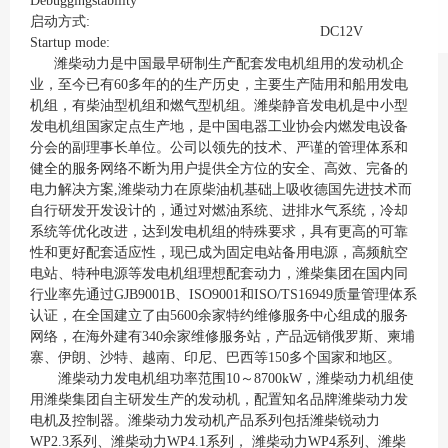
Debuggingstability
启动方式:
DC12V
Startup mode:
潍柴动力是中国最早研制生产配套发电机组用的发动机企
业，至今已有60多年的的生产历史，主要生产陆用和船用发电
机组，有柴油型机组和燃气型机组。潍柴静音发电机是中小型
发电机组国家定点生产地，是中国电器工业协会内燃发电设备
分会的副理事长单位。公司以领先的技术、严谨的管理体系和
健全的服务网络不断为用户提供全方位的安全、高效、完备的
电力解决方案,潍柴动力在原柴油机基础上吸收德国先进技术而
自行研发开发设计的，通过对燃油系统、进排水气系统，冷却
系统等优化改进，达到发电机组的特殊要求，具有更高的可靠
性和更好配套适应性，现已成为固定电站备用电源，高频航空
电站、特种电源等发电机组理想配套动力，潍柴集团在国内同
行业率先通过GJB9001B、ISO9001和ISO/TS16949质量管理体系
认证，在全国建立了由5600余家特约维修服务中心组成的服务
网络，在海外建有340余家维修服务站，产品远销俄罗斯、柬埔
寨、伊朗、沙特、越南、印尼、巴西等150多个国家和地区。
潍柴动力发电机组功率范围10～8700kW，潍柴动力机组使
用潍柴集团自主研发生产的发动机，配置知名品牌潍柴动力发
电机及控制器。潍柴动力发动机产品系列包括潍柴锐动力
WP2.3系列、潍柴动力WP4.1系列， 潍柴动力WP4系列、潍柴