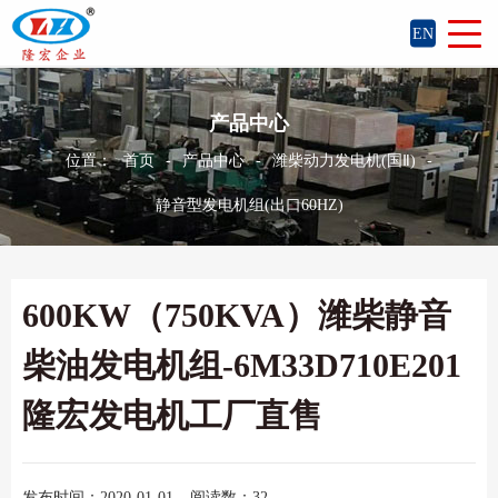
EN
产品中心
位置：
首页
-
产品中心
-
潍柴动力发电机(国Ⅱ)
-
静音型发电机组(出口60HZ)
600KW（750KVA）潍柴静音
柴油发电机组-6M33D710E201
隆宏发电机工厂直售
发布时间：2020-01-01
阅读数：32