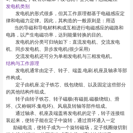
发电机类别
发电机的形式很多，但其工作原理都基于电磁感应定
律和电磁力定律。因此，其构造的一般原则是：用适
当的导磁和导电材料构成互相进行电磁感应的磁路和
电路，以产生电磁功率，达到能量转换的目的。
发电机的分类可归纳如下：直流发电机、交流发电
机、同步发电机、异步发电机(很少采用)
交流发电机还可分为单相发电机与三相发电机。
结构与工作原理
发电机通常由定子、转子、端盖.电刷.机座及轴承等部
件构成。
定子由机座.定子铁芯、线包绕组、以及固定这些部分
的其他结构件组成。
转子由转子铁芯、转子磁极(有磁扼.磁极绕组)、滑
环、(又称铜环.集电环)、风扇及转轴等部件组成。
通过轴承、机座及端盖将发电机的定子，转子连接组
装起来，使转子能在定子中旋转，通过滑环通入一定
励磁电流，使转子成为一个旋转磁场，定子线圈做切割