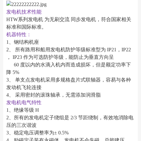
发电机技术性能
HTW系列发电机 为无刷交流 同步发电机，符合国家相关
标准和国际标准。
机器特性：
1、钢结构机座
2、 所有路用和船用发电机防护等级标准型为 IP21，IP22
， IP23 作为可选防护等级，能防止为垂直方向呈
60 度以内的水滴入机内而造成损坏，但是额定功率下
降 5%
3、 单支点发电机采用多规格盘片式联轴器，容易与各种
发动机飞轮连接
4、 采用密封的滚珠轴承，无需添加润滑脂
发电机电气特性
1、绝缘等级 H
2、所有的发电机定子绕组是 2/3 节距绕制，有效地消除电
压的三次谐波
3、稳定电压调整率为± 0.5%
4、励磁定子装有永磁体，发电机不会失磁，总能建压