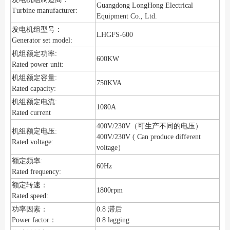
Guangdong LongHong Electrical
Turbine manufacturer:
Equipment Co., Ltd.
发电机组型号：
LHGFS-600
Generator set model:
机组额定功率:
600KW
Rated power unit:
机组额定容量:
750KVA
Rated capacity:
机组额定电流:
1080A
Rated current
400V/230V（可生产不同的电压）
机组额定电压:
400V/230V ( Can produce different
Rated voltage:
voltage）
额定频率:
60Hz
Rated frequency:
额定转速：
1800rpm
Rated speed:
功率因素：
0.8 滞后
Power factor：
0.8 lagging