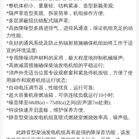
*整机体积小、重量轻、结构紧凑、造型新颖美观;
*隔声罩造型美观、拆装简单，机组操作方便;
*多层屏蔽阻抗错配式隔声罩;
*高效降噪型多路进排气，进排风通道，保证机组充足的动
力性能。
*良好的通风系统及防止热辐射措施确保机组始终工作于适
宜的环境温度;
*专用降噪消声材料的采用，极大程度地抑制机械噪声;
*高效减震措施确保柴油发电机组的平稳运行;
*消声外壳适当位置专设观察窗和紧急停机按钮，方便了使
用操作和观察机组运行状态;
*自动电压调节器，性能优良，运行可靠;
*超大容量机座燃油箱，可供连续负载运行10小时;
*噪音降至68dB(a)～75dB(a)之间(距声源7m处测);
*特设快速开启盖板，维护保养方便。
*静音型柴油发电机组直喷式燃烧室燃烧效率高，噪声低。
此静音型柴油发电机组具有超强的降澡音功能，该发