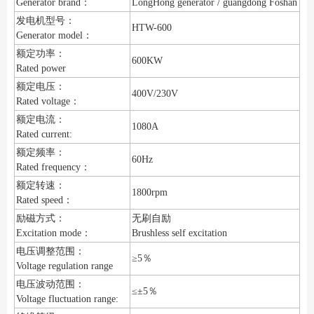
Generator brand：
LongHong generator / guangdong Foshan
发电机型号：
HTW-600
Generator model：
额定功率：
600KW
Rated power
额定电压：
400V/230V
Rated voltage：
额定电流：
1080A
Rated current:
额定频率：
60Hz
Rated frequency：
额定转速：
1800rpm
Rated speed：
励磁方式：
无刷自励
Excitation mode：
Brushless self excitation
电压调整范围：
≥5％
Voltage regulation range
电压波动范围：
≤±5％
Voltage fluctuation range: