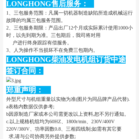
LONGHONG售后服务：
1、三包服务范围：凡属一切机器制造缺陷所造成机械运行
故障的均属三包服务范围。
2、三包服务期限：产品出厂12个月或实际累计使用1000小
时，以先到期为准。三包期后，我司将对用
户进行终身跟踪有偿服务。
3、人为操作不当损坏不在免费三包期内。
LONGHONG柴油发电机组订货中途
签订合同：
郑重声明：
外型尺寸与机组重量以实物为准(图片为同品牌产品代替).
a表格内数据仅供参考;
b因原制造厂家或本公司需更改以上资料,恕不另行通知。
c.以上规格机组均为60HZ、1800r/min、230V/400V
220V/380V、功率因数0.8、三相四线制;如需有其它要
求,请与公司协商另外提供参数;