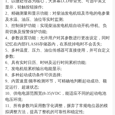
1、以微处理器为核心，大屏幕LCD带背光、可选中英文
显示，轻触按钮操作;
2、精确测量和显示功能：对柴油发电机组及市电的电参量
及水温、油压、油位等实时监测;
3、控制保护功能：实现柴油发电机组自动开机/停机、负
荷切换及报警保护功能;
4、参数设置功能：允许用户对其参数进行更改设定，同时
记忆在内部FLASH存储器内，在系统掉电时不会丢失;
5、多种温度、压力、油位传感器可直接使用，并可自定义
参数;
6、具有实时日历、时钟及运行时间累积功能;
7、发电机组累积输出电能显示;
8、多种起动成功条件可供选择;
9、内置速度/频率检测环节，可精确地判断起动成功、额
定运行、超速状态;
10、供电电源范围宽(8-35)VDC，能适应不同的起动电池
电压环境;
11、所有参数均采用数字化调整，摒弃了常规电位器的模
拟调整方法，提高了整机的可靠性和稳定性;