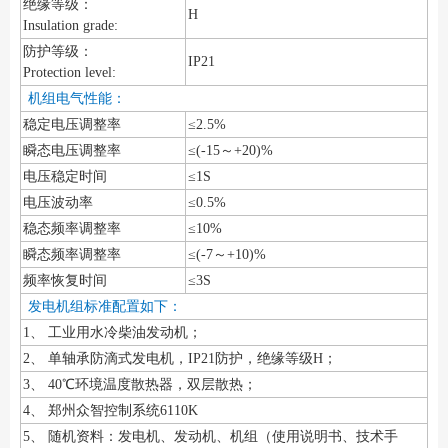
绝缘等级：
H
Insulation grade:
防护等级：
IP21
Protection level:
机组电气性能：
稳定电压调整率
≤2.5%
瞬态电压调整率
≤(-15～+20)%
电压稳定时间
≤1S
电压波动率
≤0.5%
稳态频率调整率
≤10%
瞬态频率调整率
≤(-7～+10)%
频率恢复时间
≤3S
发电机组标准配置如下：
1、 工业用水冷柴油发动机；
2、 单轴承防滴式发电机，IP21防护，绝缘等级H；
3、 40℃环境温度散热器，双层散热；
4、 郑州众智控制系统6110K
5、 随机资料：发电机、发动机、机组（使用说明书、技术手